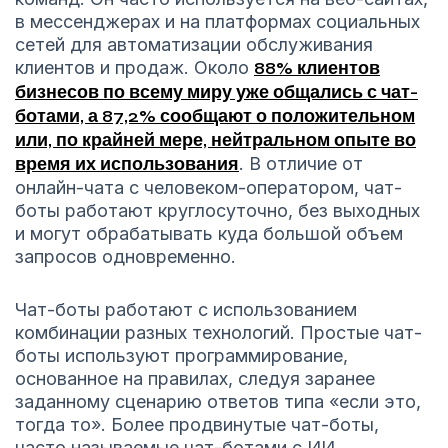
в мессенджерах и на платформах социальных
сетей для автоматизации обслуживания
клиентов и продаж. Около
88% клиентов
бизнесов по всему миру уже общались с чат-
ботами, а 87,2% сообщают о положительном
или, по крайней мере, нейтральном опыте во
время их использования
. В отличие от
онлайн-чата с человеком-оператором, чат-
боты работают круглосуточно, без выходных
и могут обрабатывать куда большой объем
запросов одновременно.
Чат-боты работают с использованием
комбинации разных технологий. Простые чат-
боты используют программирование,
основанное на правилах, следуя заранее
заданному сценарию ответов типа «если это,
тогда то». Более продвинутые чат-боты,
часто называемые чат-ботами с ИИ,