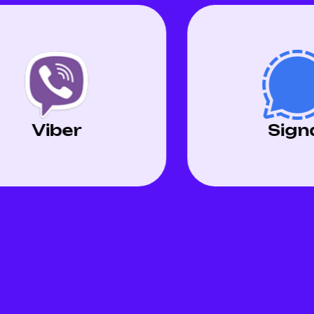
Signal
Face
Messe