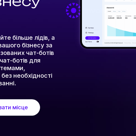
знесу
те більше лідів, а
вашого бізнесу за
зованих чат-ботів
чат-ботів для
истемами,
 без необхідності
ванні.
ати місце