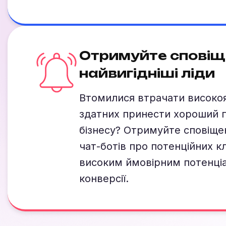
Отримуйте сповіщ
найвигідніші ліди
Втомилися втрачати високояк
здатних принести хороший 
бізнесу? Отримуйте сповіще
чат-ботів про потенційних кл
високим ймовірним потенці
конверсії.