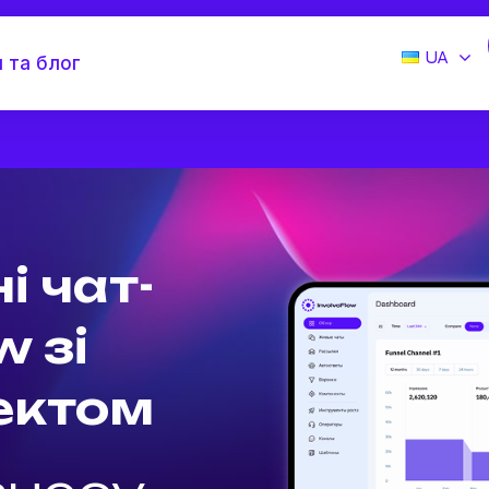
UA
 та блог
 чат-
w зі
ектом