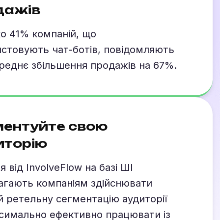
дажів
о 41% компаній, що
стовують чат-ботів, повідомляють
реднє збільшення продажів на 67%.
ментуйте свою
иторію
я від InvolveFlow на базі ШІ
агають компаніям здійснювати
й ретельну сегментацію аудиторії
симально ефективно працювати із