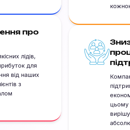
кожною
ення про
Зниз
проц
існих лідів,
під
прибуток для
ння від наших
Компан
ієнтів з
підтри
алом
економ
цьому 
вирішу
абсолю