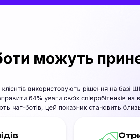
-боти можуть прин
клієнтів використовують рішення на базі ШІ 
равити 64% уваги своїх співробітників на 
ть чат-ботів, цей показник становить близ
ідів
Отр