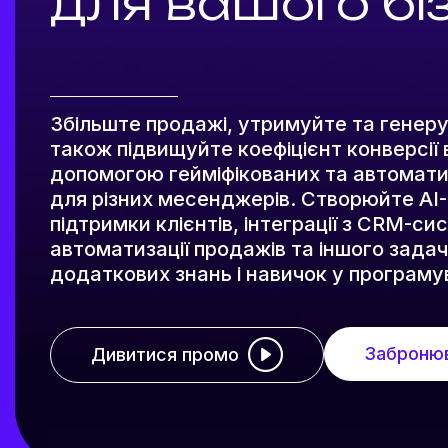
для вашого бі
Збільште продажі, утримуйте та генеруй
також підвищуйте коефіцієнт конверсії 
допомогою гейміфікованих та автомати
для різних месенджерів. Створюйте AI-
підтримки клієнтів, інтеграції з CRM-с
автоматизації продажів та іншого задач
додаткових знань і навичок у програму
Забронюв
Дивитися промо