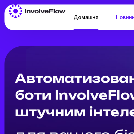
Домашня
Новини
Автоматизовані
боти InvolveFlo
штучним інтел