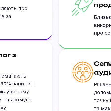
про
мляють про
ів за
Близьк
викори
про се
ог з
Сег
ауд
опомагають
90% запитів, і
Рішенн
ів у всьому
допом
ом на якомусь
точну 
ху.
та мак