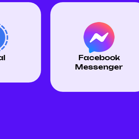
book
Instagram
nger
Direct
Messenger